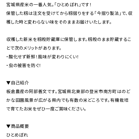
宮城県産米の一番人気。「ひとめぼれ」です！
保管した籾は注文を受けてから籾摺りをする「今摺り製法」で、収
穫した時と変わらない味をそのままお届けいたします。
収穫した新米を籾殻貯蔵庫に保管します。籾殻のまま貯蔵するこ
とで次のメリットがあります。
・酸化せず新鮮！風味が変わりにくい！
・虫の被害を防ぐ！
▼自己紹介
板倉農産の阿部善文です。宮城県北東部の登米市南方町はのど
かな田園風景が広がる県内でも有数の米どころです。有機栽培
で育てたお米をぜひ一度ご賞味ください。
▼商品概要
ひとめぼれ