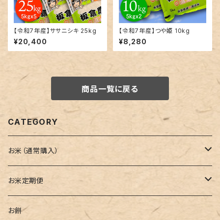
【令和7年産】ササニシキ 25kg
【令和7年産】つや姫 10kg
¥20,400
¥8,280
商品一覧に戻る
CATEGORY
お米（通常購入）
ひとめぼれ
お米定期便
ササニシキ
毎月発送定期便
お餅