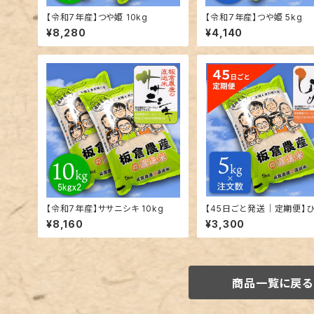
【令和7年産】つや姫 10kg
【令和7年産】つや姫 5kg
¥8,280
¥4,140
【令和7年産】ササニシキ 10kg
【45日ごと発送｜定期便】
ぼれ｜精米｜5kg単位で発
¥8,160
¥3,300
商品一覧に戻る