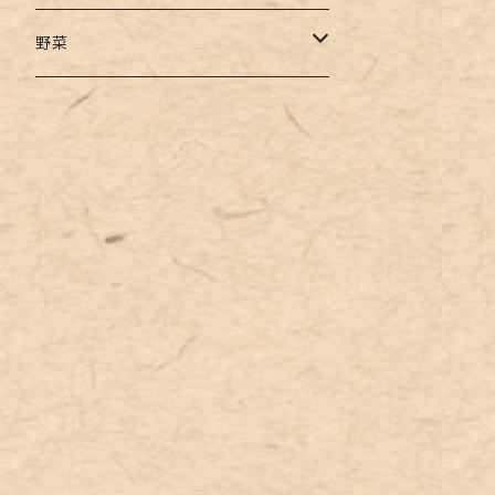
つや姫
45日ごと発送定期便
野菜
ミルキークイーン
2か月ごと発送定期便
枝豆
お米 5Kg
とうもろこし
お米 10Kg
お米 20Kg
お米 25Kg