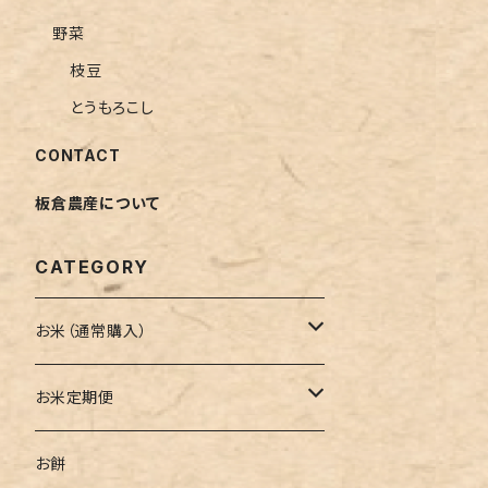
野菜
枝豆
とうもろこし
CONTACT
板倉農産について
CATEGORY
お米（通常購入）
ひとめぼれ
お米定期便
ササニシキ
毎月発送定期便
お餅