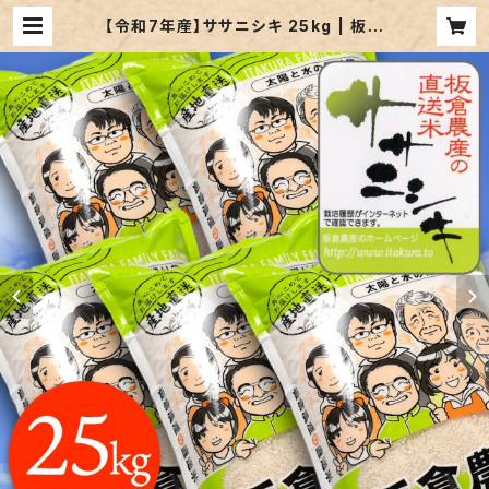
【令和7年産】ササニシキ 25kg | 板倉
農産｜宮城県登米のお米を農家直送