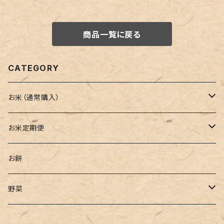
商品一覧に戻る
CATEGORY
お米（通常購入）
ひとめぼれ
お米定期便
ササニシキ
毎月発送定期便
お餅
つや姫
45日ごと発送定期便
野菜
ミルキークイーン
2か月ごと発送定期便
枝豆