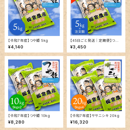
【令和7年産】つや姫 5kg
【45日ごと発送｜定期便】つや
姫｜精米｜5kg単位で発送
¥4,140
¥3,450
【令和7年産】つや姫 10kg
【令和7年産】ササニシキ 20kg
¥8,280
¥16,320