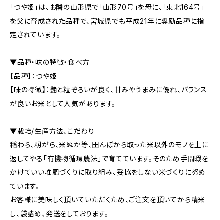
「つや姫」は、お隣の山形県で「山形70号」を母に、「東北164号」
を父に育成された品種で、宮城県でも平成21年に奨励品種に指
定されています。
▼品種・味の特徴・食べ方
【品種】：つや姫
【味の特徴】：艶と粒ぞろいが良く、甘みやうまみに優れ、バランス
が良いお米として人気があります。
▼栽培/生産方法、こだわり
稲わら、籾がら、米ぬか等、田んぼから取った米以外のモノを土に
返してやる「有機物循環農法」で育てています。そのため手間暇を
かけていい堆肥づくりに取り組み、妥協をしない米づくりに努め
ています。
お客様に美味しく頂いていただくため、ご注文を頂いてから精米
し、袋詰め、発送をしております。