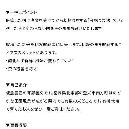
▼一押しポイント
保管した籾は注文を受けてから籾摺りをする「今摺り製法」で、収
穫した時と変わらない味をそのままお届けいたします。
収穫した新米を籾殻貯蔵庫に保管します。籾殻のまま貯蔵するこ
とで次のメリットがあります。
・酸化せず新鮮！風味が変わりにくい！
・虫の被害を防ぐ！
▼自己紹介
板倉農産の阿部善文です。宮城県北東部の登米市南方町はのど
かな田園風景が広がる県内でも有数の米どころです。有機栽培
で育てたお米をぜひ一度ご賞味ください。
▼商品概要