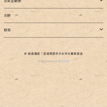
ひとめぼれ
お米定期便
ササニシキ
毎月発送定期便
お餅
つや姫
45日ごと発送定期便
野菜
ミルキークイーン
2か月ごと発送定期便
枝豆
© 板倉農産｜宮城県登米のお米を農家直送
お米 5Kg
とうもろこし
Powered by
お米 10Kg
お米 20Kg
お米 25Kg