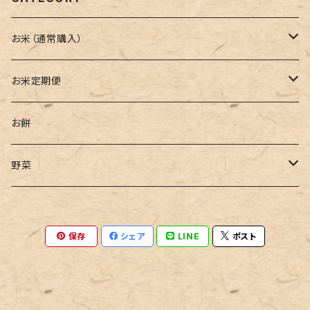
お米（通常購入）
ひとめぼれ
お米定期便
ササニシキ
毎月発送定期便
お餅
つや姫
45日ごと発送定期便
野菜
ミルキークイーン
2か月ごと発送定期便
枝豆
保存
シェア
LINE
ポスト
お米 5Kg
とうもろこし
お米 10Kg